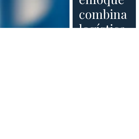
combina
logística
de
transporte
premium,
conductor
altamente
capacitad
y