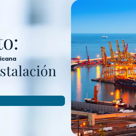
to:
nicana
stalación