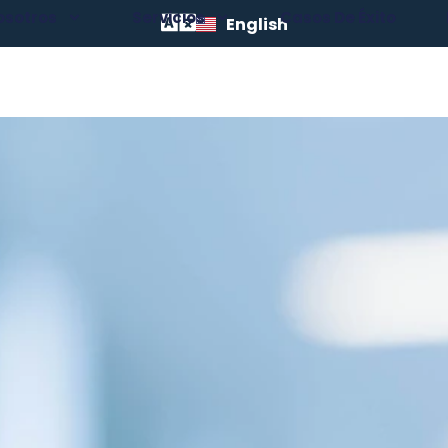
osotros
Servicios
Casos De Éxito
English