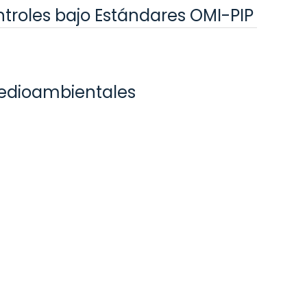
roles bajo Estándares OMI-PIP
medioambientales
onibilidad y alistamiento
lo de puerto Privado en RD
cción de Proyectos de Infraestructura