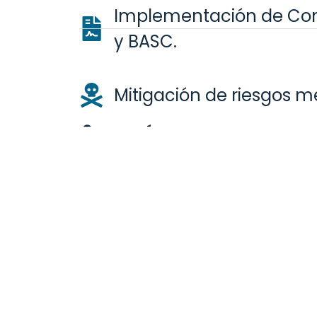
Implementación de Cont
y BASC.
Mitigación de riesgos 
GESTIÓN DE SEGURIDAD
24/7
Disp
No. 1
Mode
Más de 5
Dire